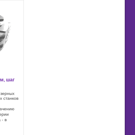
м, шаг
езерных
х станков
начению
ерии
 - в