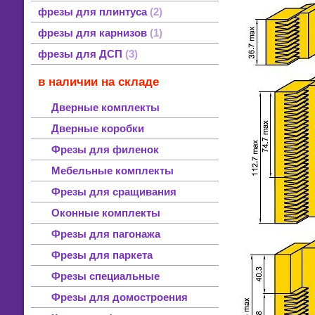
фрезы для блок-хауса
фрезы для блок-хауса стальные HSS
фрезы для блок-хауса тведосплавные
смотреть все
фрезы для плинтуса
2
фрезы для карнизов
1
фрезы для ДСП
3
в наличии на складе
Дверные комплекты
Дверные коробки
Фрезы для филенок
Мебельные комплекты
Фрезы для сращивания
Оконные комплекты
Фрезы для пагонажа
Фрезы для паркета
Фрезы специальные
Фрезы для домостроения