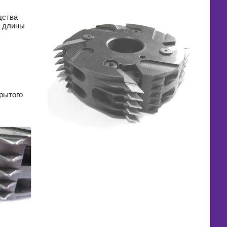
дства
й длины
рытого