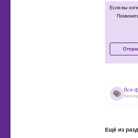
Если вы хоти
Позвонит
Отправ
Все ф
Катего
Ещё из раз