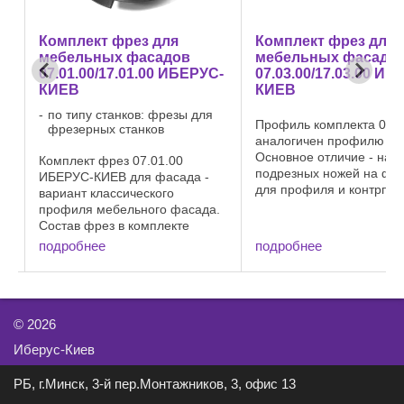
Комплект фрез для
Комплект фрез для
мебельных фасадов
мебельных фасадо
В
07.01.00/17.01.00 ИБЕРУС-
07.03.00/17.03.00 ИБ
КИЕВ
КИЕВ
по типу станков: фрезы для
Профиль комплекта 07.0
фрезерных станков
аналогичен профилю 07.
ки
Основное отличие - нал
Комплект фрез 07.01.00
то
подрезных ножей на фр
ИБЕРУС-КИЕВ для фасада -
для профиля и контрпр
вариант классического
Это дает лучшее качеств
профиля мебельного фасада.
обработки и стыковку
Состав фрез в комплекте
элементов фасада.
позволяет производить глухие
подробнее
подробнее
Особенность комплекта 
фасады, фасады по стеклом.
профиль и контпрофиль .
Также комплект фрез может
оснащаться подшипником для
криволинейных рамок ...
©
2026
Иберус-Киев
РБ, г.Минск, 3-й пер.Монтажников, 3, офис 13