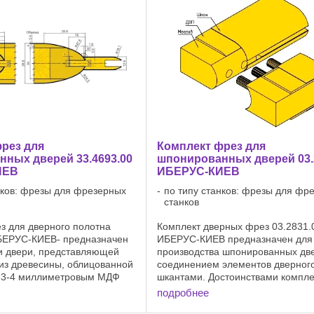
рез для
Комплект фрез для
ных дверей 33.4693.00
шпонированных дверей 03.
ИЕВ
ИБЕРУС-КИЕВ
нков: фрезы для фрезерных
по типу станков: фрезы для фр
станков
з для дверного полотна
Комплект дверных фрез 03.2831.
БЕРУС-КИЕВ- предназначен
ИБЕРУС-КИЕВ предназначен для
и двери, представляющей
производства шпонированных дв
 из древесины, облицованной
соединением элементов дверног
н 3-4 миллиметровым МДФ
шкантами. Достоинствами компле
рху полотно двери
являются - возможность регулиро
подробнее
атуральных шпоном. В ...
толщины паза под филенку без 