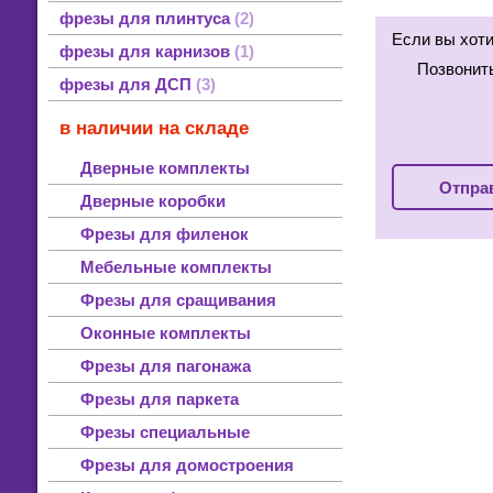
фрезы для блок-хауса
фрезы для блок-хауса стальные HSS
фрезы для блок-хауса тведосплавные
смотреть все
фрезы для плинтуса
2
Если вы хот
фрезы для карнизов
1
Позвонит
фрезы для ДСП
3
в наличии на складе
Дверные комплекты
Отправ
Дверные коробки
Фрезы для филенок
Мебельные комплекты
Фрезы для сращивания
Оконные комплекты
Фрезы для пагонажа
Фрезы для паркета
Фрезы специальные
Фрезы для домостроения