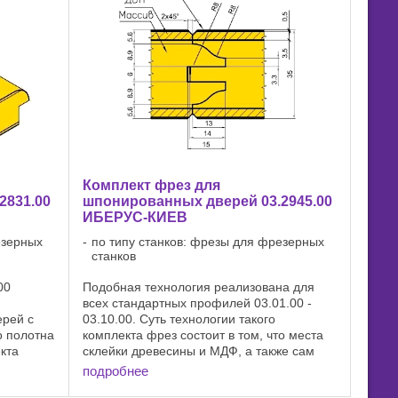
Комплект фрез для
2831.00
шпонированных дверей 03.2945.00
ИБЕРУС-КИЕВ
езерных
по типу станков: фрезы для фрезерных
станков
00
Подобная технология реализована для
всех стандартных профилей 03.01.00 -
ерей с
03.10.00. Суть технологии такого
о полотна
комплекта фрез состоит в том, что места
кта
склейки древесины и МДФ, а также сам
вки
лист МДФ обрабатываются стандартными
подробнее
изменения
поворотными ножами. Это дает ...