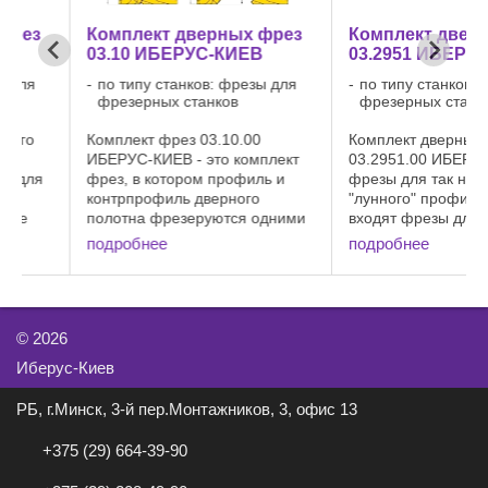
з
Комплект дверных фрез
Комплект дверных 
03.10 ИБЕРУС-КИЕВ
03.2951 ИБЕРУС-КИ
по типу станков: фрезы для
по типу станков: фрезы
фрезерных станков
фрезерных станков
Комплект фрез 03.10.00
Комплект дверных фрез
ИБЕРУС-КИЕВ - это комплект
03.2951.00 ИБЕРУС-КИЕВ
я
фрез, в котором профиль и
фрезы для так называем
контрпрофиль дверного
"лунного" профиля. В ко
полотна фрезеруются одними
входят фрезы для
зы
и теми же фрезами. Паз под
промежуточной филенки
подробнее
подробнее
стекло или филенку
профиль которой повтор
о
регулируется
профиль дверного полот
ля
простановочными кольцами.
Плюсом является то, что
Также как и в комплекте 03.01
профиль филенки и двери
возможно ...
©
2026
Иберус-Киев
РБ, г.Минск, 3-й пер.Монтажников, 3, офис 13
+375 (29) 664-39-90